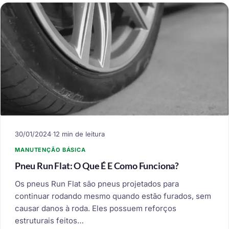
30/01/2024
·
12 min de leitura
MANUTENÇÃO BÁSICA
Pneu Run Flat: O Que É E Como Funciona?
Os pneus Run Flat são pneus projetados para
continuar rodando mesmo quando estão furados, sem
causar danos à roda. Eles possuem reforços
estruturais feitos…