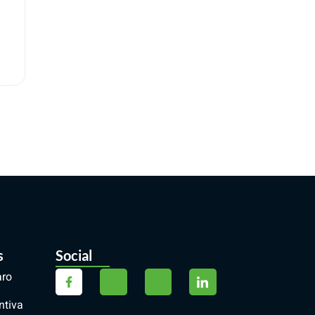
s
Social
aro
ntiva