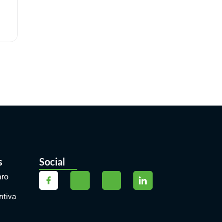
s
Social
aro
ntiva