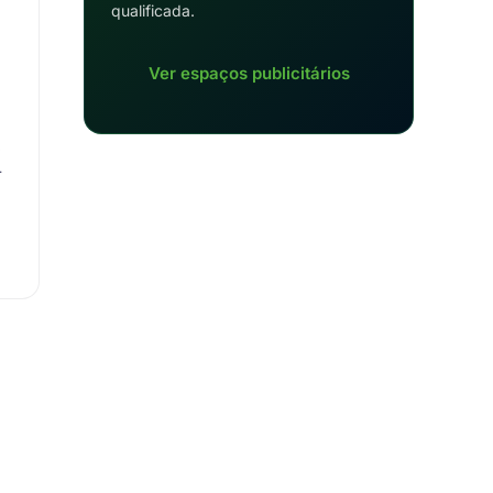
qualificada.
Ver espaços publicitários
e
r